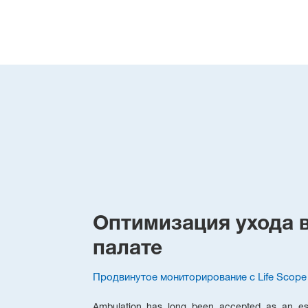
Оптимизация ухода 
палате
Продвинутое мониторирование с Life Scope
Ambulation has long been accepted as an ess