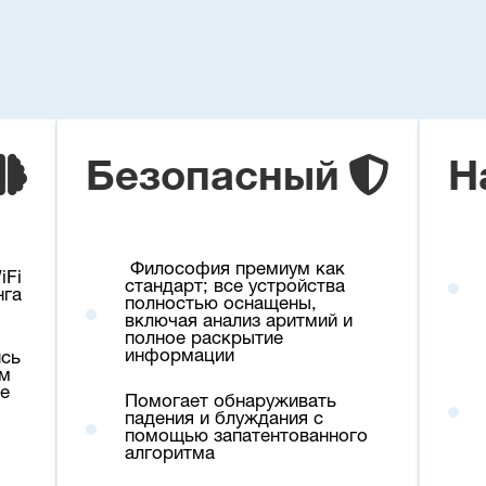
Безопасный
Н
Философия премиум как
iFi
стандарт; все устройства
нга
полностью оснащены,
включая анализ аритмий и
полное раскрытие
информации
ись
ем
ае
Помогает обнаруживать
падения и блуждания с
помощью запатентованного
алгоритма