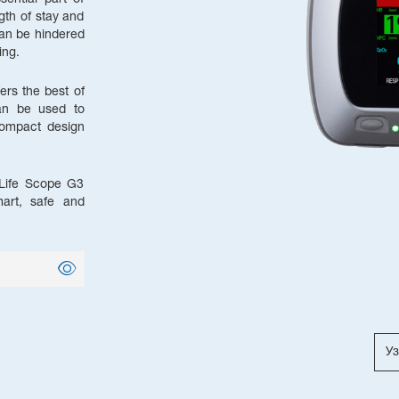
gth of stay and
an be hindered
ing.
ers the best of
can be used to
 compact design
e Life Scope G3
mart, safe and
Уз