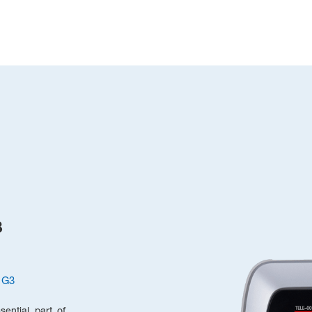
в
 G3
ential part of