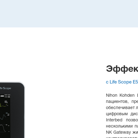
Эффект
с Life Scope E5
Nihon Kohden 
пациентов, пр
обеспечивает л
цифровым дис
Interbed позв
несколькими п
NK Gateway жи