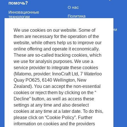
помочь?
О нас
Инновационные
Политика
технологии
конфиденциальности
Услуги
We use cookies on our website. Some of
Сведения об организации
Поддержка
them are necessary for the operation of the
Условия и положения
website, while others help us to improve our
Новости и события
Авторское право
online offering and operate it economically.
Медиацентр
These are so-called tracking cookies, which
Политика сайта
we use for analysis purposes. We use a
Контакт
Управление отходами
service provider to integrate these cookies
(Matomo, provider: InnoCraft Ltd, 7 Waterloo
Quay PO625, 6140 Wellington, New
Zealand). You can accept the non-essential
cookies or reject them by clicking on the “
Decline” button, as well as access these
settings at any time and also deselect
cookies at any time at a later date. To do this,
please click on “Cookie Policy”. Further
information on cookies and the providers