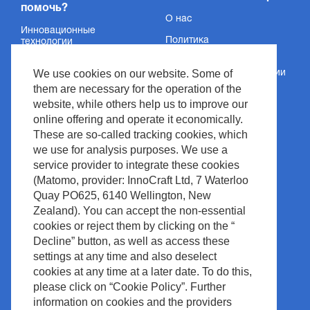
помочь?
О нас
Инновационные
Политика
технологии
конфиденциальности
Услуги
We use cookies on our website. Some of
Сведения об организации
Поддержка
them are necessary for the operation of the
Условия и положения
website, while others help us to improve our
Новости и события
Авторское право
online offering and operate it economically.
Медиацентр
These are so-called tracking cookies, which
Политика сайта
we use for analysis purposes. We use a
Контакт
Управление отходами
service provider to integrate these cookies
(Matomo, provider: InnoCraft Ltd, 7 Waterloo
Quay PO625, 6140 Wellington, New
Zealand). You can accept the non-essential
cookies or reject them by clicking on the “
Decline” button, as well as access these
settings at any time and also deselect
cookies at any time at a later date. To do this,
please click on “Cookie Policy”. Further
information on cookies and the providers