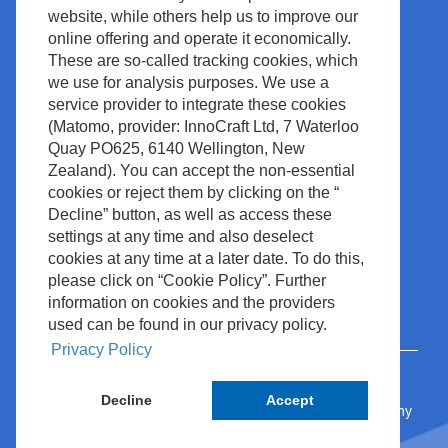
Legali & Conformità
website, while others help us to improve our
Notizie ed Eventi
Copyright
online offering and operate it economically.
Centro Media
These are so-called tracking cookies, which
Politica del Sito
we use for analysis purposes. We use a
Contatto
Gestione dei rifiuti
service provider to integrate these cookies
(Matomo, provider: InnoCraft Ltd, 7 Waterloo
Quay PO625, 6140 Wellington, New
Zealand). You can accept the non-essential
cookies or reject them by clicking on the “
Decline” button, as well as access these
settings at any time and also deselect
cookies at any time at a later date. To do this,
please click on “Cookie Policy”. Further
information on cookies and the providers
used can be found in our privacy policy.
Privacy Policy
Decline
Accept
© 2024 Nihon Kohden Europe GmbH • Rosbach, Germany