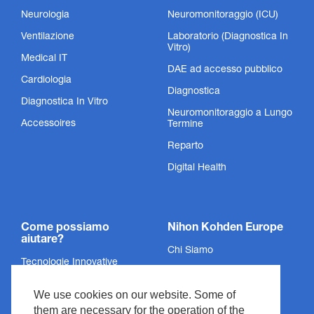
Neurologia
Neuromonitoraggio (ICU)
Ventilazione
Laboratorio (Diagnostica In
Vitro)
Medical IT
DAE ad accesso pubblico
Cardiologia
Diagnostica
Sensori SpO₂
Diagnostica In Vitro
Neuromonitoraggio a Lungo
Accessoires
Termine
Non abbiamo rispettato lo standard, lo abbiamo inventato.
Reparto
Mostra prodotto
Digital Health
Come possiamo
Nihon Kohden Europe
aiutare?
Chi Siamo
Tecnologie Innovative
Politica sulla Privacy
Servizi
We use cookies on our website. Some of
Informazioni Legali
Supporto
them are necessary for the operation of the