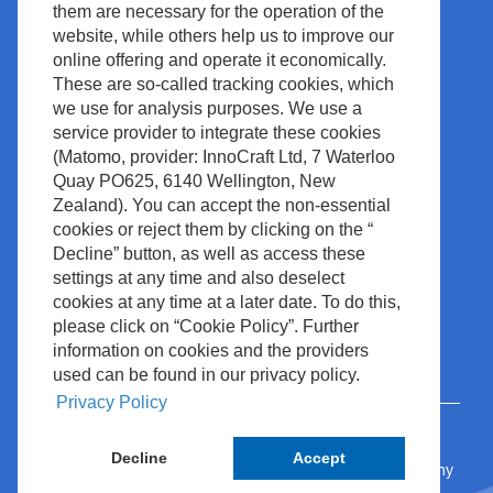
Informations légales &
them are necessary for the operation of the
Conformité
Actualités et Événements
website, while others help us to improve our
Droits d’Auteur
Espace documentation
online offering and operate it economically.
These are so-called tracking cookies, which
Politique du Site
Contact
we use for analysis purposes. We use a
Waste Management
service provider to integrate these cookies
(Matomo, provider: InnoCraft Ltd, 7 Waterloo
Quay PO625, 6140 Wellington, New
Zealand). You can accept the non-essential
cookies or reject them by clicking on the “
Decline” button, as well as access these
settings at any time and also deselect
cookies at any time at a later date. To do this,
please click on “Cookie Policy”. Further
information on cookies and the providers
used can be found in our privacy policy.
Privacy Policy
Decline
Accept
© 2024 Nihon Kohden Europe GmbH • Rosbach, Germany