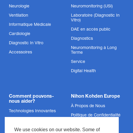
Neurologie
Neuromonitoring (USI)
Ventilation
Laboratoire (Diagnostic In
Vitro)
Informatique Médicale
DAE en accès public
Cardiologie
Diagnostics
Capteurs SpO₂
Diagnostic In Vitro
Neuromonitoring à Long
Accessoires
Terme
Nous n’avons pas respecté la norme, nous l’avons
inventée.
Service
Digital Health
Afficher le produit
Comment pouvons-
Nihon Kohden Europe
nous aider?
À Propos de Nous
Technologies Innovantes
Politique de Confidentialité
Services
Mentions Légales
We use cookies on our website. Some of
Soutien