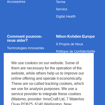
Accessoires
Terme
Service
Digital Health
Comment pouvons-
Nihon Kohden Europe
nous aider?
À Propos de Nous
Technologies Innovantes
Politique de Confidentialité
Services
Mentions Légales
We use cookies on our website. Some of
Soutien
Informations légales &
them are necessary for the operation of the
Conformité
Actualités et Événements
website, while others help us to improve our
Droits d’Auteur
Espace documentation
online offering and operate it economically.
These are so-called tracking cookies, which
Politique du Site
Contact
we use for analysis purposes. We use a
Waste Management
service provider to integrate these cookies
(Matomo, provider: InnoCraft Ltd, 7 Waterloo
Quay PO625, 6140 Wellington, New