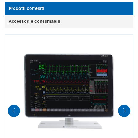
How to solve the hemodynamic puzzle
Prodotti correlati
Accessori e consumabili
How to improve blood pressure
measurement
Nihon Kohden Transport Concept
Nihon Kohden Medical IT
Life Scope G5G7