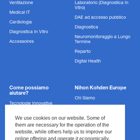
Ventilazione
Laboratorio (Diagnostica In
Vitro)
Medical IT
DAE ad accesso pubblico
Cardiologia
Diagnostica
Sensori SpO₂
Diagnostica In Vitro
Neuromonitoraggio a Lungo
Accessoires
Termine
Non abbiamo rispettato lo standard, lo abbiamo inventato.
Reparto
Mostra prodotto
Digital Health
Come possiamo
Nihon Kohden Europe
aiutare?
Chi Siamo
Tecnologie Innovative
Politica sulla Privacy
Servizi
We use cookies on our website. Some of
Informazioni Legali
Supporto
them are necessary for the operation of the
Legali & Conformità
website, while others help us to improve our
Notizie ed Eventi
Copyright
online offering and operate it economically.