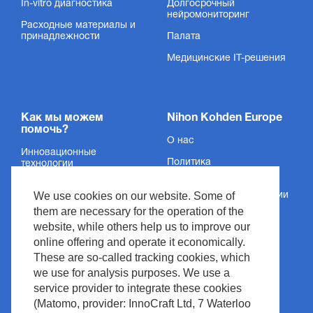
In-vitro диагностика
Долгосрочный
нейромониторинг
Расходные материалы и
принадлежности
Палата
Медицинские IT-решения
Как мы можем
Nihon Kohden Europe
помочь?
О нас
Инновационные
Политика
технологии
конфиденциальности
Услуги
We use cookies on our website. Some of
Сведения об организации
Поддержка
them are necessary for the operation of the
Условия и положения
website, while others help us to improve our
Новости и события
Авторское право
online offering and operate it economically.
Медиацентр
These are so-called tracking cookies, which
Политика сайта
we use for analysis purposes. We use a
Контакт
Управление отходами
service provider to integrate these cookies
(Matomo, provider: InnoCraft Ltd, 7 Waterloo