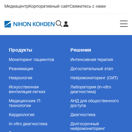
Медиацентр
Корпоративный сайт
Свяжитесь с нами
Продукты
Решения
Мониторинг пациентов
Интенсивная терапия
Реанимация
Догоспитальный этап
Неврология
Нейромониторинг (ОИТ)
Искусственная
Лаборатория (in-vitro
вентиляция легких
диагностика)
Медицинские IT-
АНД для общественного
технологии
доступа
Кардиология
Диагностика
In-vitro диагностика
Долгосрочный
нейромониторинг