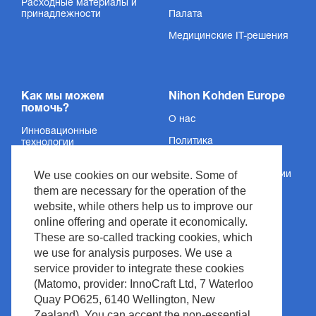
Расходные материалы и
принадлежности
Палата
Медицинские IT-решения
Как мы можем
Nihon Kohden Europe
помочь?
О нас
Инновационные
Политика
технологии
конфиденциальности
Услуги
We use cookies on our website. Some of
Сведения об организации
Поддержка
them are necessary for the operation of the
Условия и положения
website, while others help us to improve our
Новости и события
Авторское право
online offering and operate it economically.
Медиацентр
These are so-called tracking cookies, which
Политика сайта
we use for analysis purposes. We use a
Контакт
Управление отходами
service provider to integrate these cookies
(Matomo, provider: InnoCraft Ltd, 7 Waterloo
Quay PO625, 6140 Wellington, New
Zealand). You can accept the non-essential