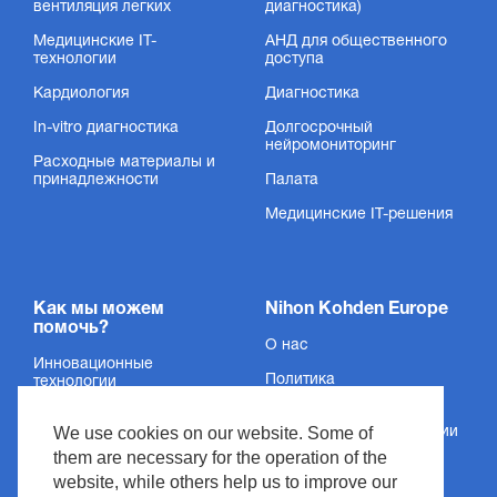
вентиляция легких
диагностика)
Медицинские IT-
АНД для общественного
технологии
доступа
Одноразовые ЭКГ электроды
Кардиология
Диагностика
In-vitro диагностика
Долгосрочный
Надежные и удобные одноразовые электроды для
нейромониторинг
безопасности пациента
Расходные материалы и
принадлежности
Палата
Показать продукт
Медицинские IT-решения
Как мы можем
Nihon Kohden Europe
помочь?
О нас
Инновационные
Политика
технологии
конфиденциальности
Услуги
We use cookies on our website. Some of
Сведения об организации
Поддержка
them are necessary for the operation of the
Условия и положения
website, while others help us to improve our
Новости и события