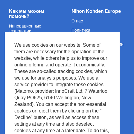
Как мы можем
Nihon Kohden Europe
помочь?
О нас
Инновационные
Политика
технологии
конфиденциальности
Услуги
We use cookies on our website. Some of
Сведения об организации
Поддержка
them are necessary for the operation of the
Условия и положения
website, while others help us to improve our
Новости и события
Авторское право
online offering and operate it economically.
Медиацентр
These are so-called tracking cookies, which
Политика сайта
we use for analysis purposes. We use a
Контакт
Управление отходами
service provider to integrate these cookies
(Matomo, provider: InnoCraft Ltd, 7 Waterloo
Quay PO625, 6140 Wellington, New
Zealand). You can accept the non-essential
cookies or reject them by clicking on the “
Decline” button, as well as access these
settings at any time and also deselect
cookies at any time at a later date. To do this,