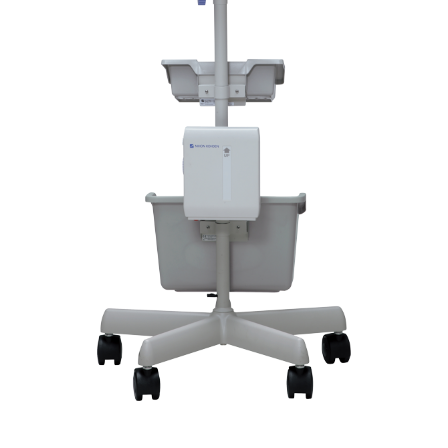
Оно включает такие
функции, как отображение
карты мозга, выбор
электродов и ведение
журнала событий
стимуляции, что облегчает
проведение и
документирование
сеансов кортикальной
стимуляции.
Функциональное/Языковое
картирование
Улучшенное управление временем
Программное обеспечение
предоставляет удобный
интерфейс для управления
участками стимуляции.
Оно включает такие
функции, как отображение