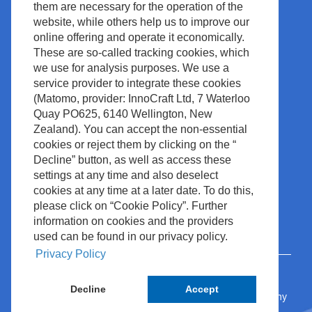
Поддержка
them are necessary for the operation of the
Условия и положения
website, while others help us to improve our
Новости и события
Авторское право
online offering and operate it economically.
Медиацентр
These are so-called tracking cookies, which
Политика сайта
we use for analysis purposes. We use a
Контакт
Управление отходами
service provider to integrate these cookies
(Matomo, provider: InnoCraft Ltd, 7 Waterloo
Quay PO625, 6140 Wellington, New
Zealand). You can accept the non-essential
cookies or reject them by clicking on the “
Decline” button, as well as access these
settings at any time and also deselect
cookies at any time at a later date. To do this,
please click on “Cookie Policy”. Further
information on cookies and the providers
used can be found in our privacy policy.
Privacy Policy
Decline
Accept
© 2024 Nihon Kohden Europe GmbH • Rosbach, Germany