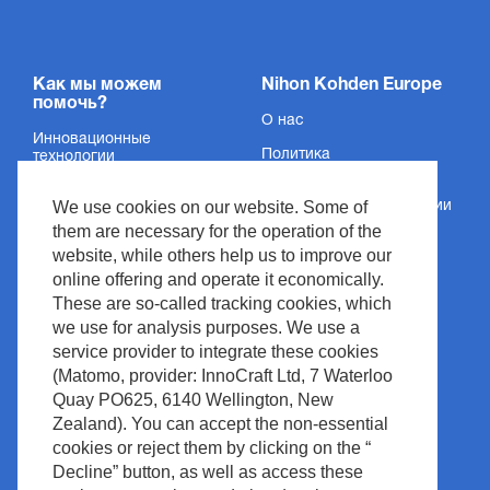
Как мы можем
Nihon Kohden Europe
помочь?
О нас
Инновационные
Политика
технологии
конфиденциальности
Услуги
We use cookies on our website. Some of
Сведения об организации
Поддержка
them are necessary for the operation of the
Условия и положения
website, while others help us to improve our
Новости и события
Авторское право
online offering and operate it economically.
Медиацентр
These are so-called tracking cookies, which
Политика сайта
we use for analysis purposes. We use a
Контакт
Управление отходами
service provider to integrate these cookies
(Matomo, provider: InnoCraft Ltd, 7 Waterloo
Quay PO625, 6140 Wellington, New
Zealand). You can accept the non-essential
cookies or reject them by clicking on the “
Decline” button, as well as access these