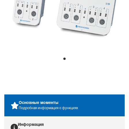
PDF File
Поддерживает выборные
подключения электродов
(DIN-разъем или общий
разъем), многоразовый
датчик температуры кожи
и держатель игольчатого
электрода ЭМГ.
Компактный
Поддержка частной клинической практики
Компактная коробка
соединений электродов
для Neuropack S3
обеспечивает легкую
мобильность, облегчая
Основные моменты
использование как в
Подробная информация о функциях
частной практике, так и в
больничных условиях.
Информация