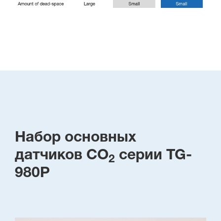
Набор основных
датчиков CO
серии TG-
2
980P