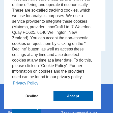
online offering and operate it economically.
These are so-called tracking cookies, which
we use for analysis purposes. We use a
service provider to integrate these cookies
Служба поддержки
(Matomo, provider: InnoCraft Ltd, 7 Waterloo
Quay PO625, 6140 Wellington, New
Zealand). You can accept the non-essential
Запрос на техническую поддержку.
cookies or reject them by clicking on the “
Decline” button, as well as access these
settings at any time and also deselect
cookies at any time at a later date. To do this,
please click on “Cookie Policy”. Further
information on cookies and the providers
used can be found in our privacy policy.
Privacy Policy
Decline
Accept
Продукты
Решения
Мониторинг пациентов
Интенсивная терапия
Cookie Policy
Реанимация
Догоспитальный этап