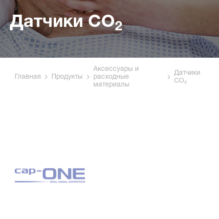
Датчики CO
2
Аксессуары и
Датчики
Главная
Продукты
расходные
CO₂
материалы