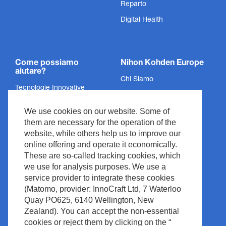
Reparto
Digital Health
Come possiamo
Nihon Kohden Europe
aiutare?
Chi Siamo
Tecnologie Innovative
Politica sulla Privacy
Servizi
We use cookies on our website. Some of
Informazioni Legali
Supporto
them are necessary for the operation of the
Legali & Conformità
website, while others help us to improve our
Notizie ed Eventi
Copyright
online offering and operate it economically.
Centro Media
These are so-called tracking cookies, which
Politica del Sito
we use for analysis purposes. We use a
Contatto
Gestione dei rifiuti
service provider to integrate these cookies
(Matomo, provider: InnoCraft Ltd, 7 Waterloo
Quay PO625, 6140 Wellington, New
Zealand). You can accept the non-essential
cookies or reject them by clicking on the “