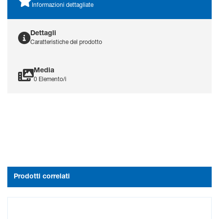
e una raccolta accurata dei
Informazioni dettagliate
dati durante le valutazioni
neurologiche.
Dettagli
Caratteristiche del prodotto
Media
0 Elemento/i
Prodotti correlati