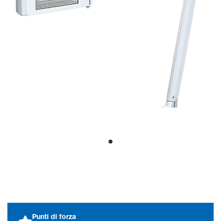
Frequenza di Flash Regolabile
Questo dispositivo consente
un controllo preciso della
frequenza del flash,
permettendo la
personalizzazione in base ai
requisiti specifici del test e
alle condizioni del paziente.
Integrazione senza soluzione di
continuità
In combinazione con i sistemi EEG di Nihon Kohden
La Lampada di Stimolazione
Fotonica e l'Unità di
Controllo sono progettate
per integrarsi perfettamente
con i sistemi EEG di Nihon
Kohden, garantendo un
funzionamento sincronizzato
Punti di forza