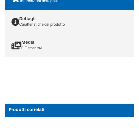
di ingresso e un eccellente
Informazioni dettagliate
rapporto di reiezione del
modo comune (CMRR), che
contribuiscono a una qualità
Dettagli
Caratteristiche del prodotto
del segnale superiore e a
un'interferenza di rumore
minima.
Media
0 Elemento/i
Prodotti correlati