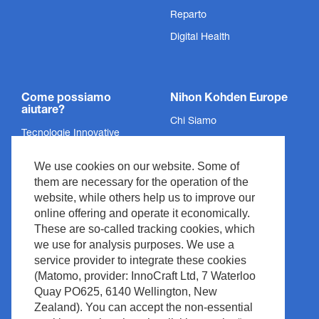
Reparto
Digital Health
Come possiamo
Nihon Kohden Europe
aiutare?
Chi Siamo
Tecnologie Innovative
Politica sulla Privacy
Servizi
We use cookies on our website. Some of
Informazioni Legali
Supporto
them are necessary for the operation of the
Legali & Conformità
website, while others help us to improve our
Notizie ed Eventi
Copyright
online offering and operate it economically.
Centro Media
These are so-called tracking cookies, which
Politica del Sito
we use for analysis purposes. We use a
Contatto
Gestione dei rifiuti
service provider to integrate these cookies
(Matomo, provider: InnoCraft Ltd, 7 Waterloo
Quay PO625, 6140 Wellington, New
Zealand). You can accept the non-essential