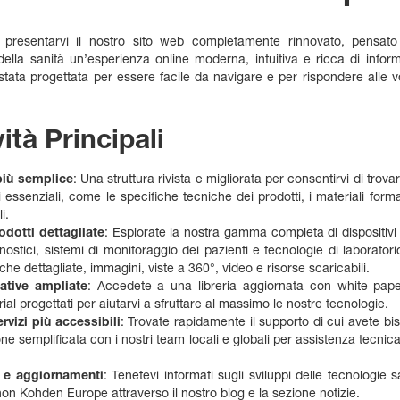
i presentarvi il nostro sito web completamente rinnovato, pensato 
 della sanità un’esperienza online moderna, intuitiva e ricca di informa
stata progettata per essere facile da navigare e per rispondere alle 
ità Principali
più semplice
: Una struttura rivista e migliorata per consentirvi di tro
i essenziali, come le specifiche tecniche dei prodotti, i materiali format
i.
odotti dettagliate
: Esplorate la nostra gamma completa di dispositivi 
nostici, sistemi di monitoraggio dei pazienti e tecnologie di laborator
che dettagliate, immagini, viste a 360°, video e risorse scaricabili.
ative ampliate
: Accedete a una libreria aggiornata con white paper
ial progettati per aiutarvi a sfruttare al massimo le nostre tecnologie.
rvizi più accessibili
: Trovate rapidamente il supporto di cui avete bi
e semplificata con i nostri team locali e globali per assistenza tecnic
.
à e aggiornamenti
: Tenetevi informati sugli sviluppi delle tecnologie s
ihon Kohden Europe attraverso il nostro blog e la sezione notizie.