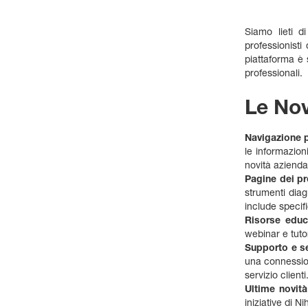
Siamo lieti d
professionisti
piattaforma è 
professionali.
Le Nov
Navigazione 
le informazion
novità aziendal
Pagine dei pr
strumenti diag
include specifi
Risorse educ
webinar e tutor
Supporto e se
una connession
servizio clienti
Ultime novit
iniziative di N