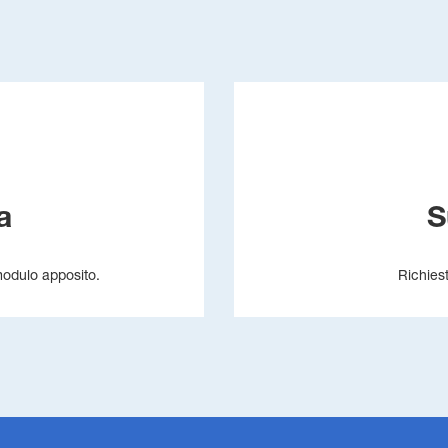
a
S
 modulo apposito.
Richies