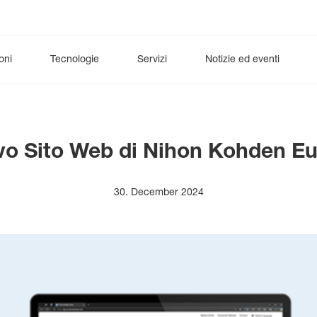
oni
Tecnologie
Servizi
Notizie ed eventi
o
urologia
esCCO
Neuromonitoring (terapia intensiva)
Ventilazione
synECi18
Digital Health
iNIBP
Diagnostica 
Car
Neuromonitoraggio (a lungo termine)
DynaHelix Flow
Reparto
o Sito Web di Nihon Kohden E
30. December 2024