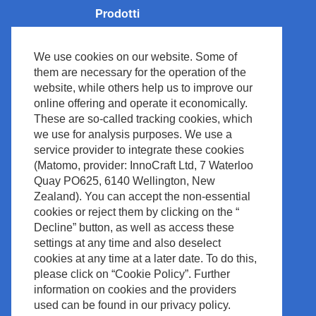
Prodotti
Monitoraggio dei pazienti
We use cookies on our website. Some of
Rianimazione
them are necessary for the operation of the
Neurologia
website, while others help us to improve our
online offering and operate it economically.
Ventilazione
These are so-called tracking cookies, which
Medical IT
we use for analysis purposes. We use a
Cardiologia
service provider to integrate these cookies
(Matomo, provider: InnoCraft Ltd, 7 Waterloo
Diagnostica In Vitro
Quay PO625, 6140 Wellington, New
Accessoires
Zealand). You can accept the non-essential
cookies or reject them by clicking on the “
Decline” button, as well as access these
settings at any time and also deselect
cookies at any time at a later date. To do this,
please click on “Cookie Policy”. Further
information on cookies and the providers
used can be found in our privacy policy.