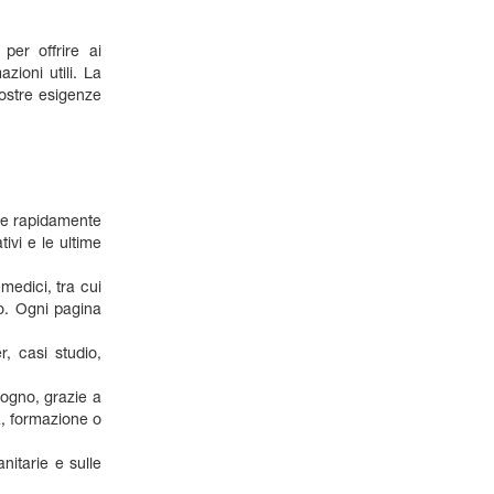
per offrire ai
zioni utili. La
vostre esigenze
vare rapidamente
ivi e le ultime
medici, tra cui
io. Ogni pagina
, casi studio,
sogno, grazie a
a, formazione o
anitarie e sulle