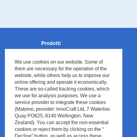
Prodotti
Monitoraggio dei pazienti
We use cookies on our website. Some of
Rianimazione
them are necessary for the operation of the
Neurologia
website, while others help us to improve our
online offering and operate it economically.
Ventilazione
These are so-called tracking cookies, which
Medical IT
we use for analysis purposes. We use a
Cardiologia
service provider to integrate these cookies
(Matomo, provider: InnoCraft Ltd, 7 Waterloo
Diagnostica In Vitro
Quay PO625, 6140 Wellington, New
Accessoires
Zealand). You can accept the non-essential
cookies or reject them by clicking on the “
Decline” button, as well as access these