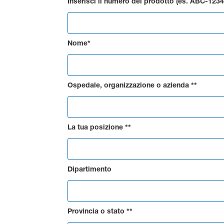
Inserisci il numero del prodotto (es. ABC-1234
Nome*
Ospedale, organizzazione o azienda **
La tua posizione **
Dipartimento
Provincia o stato **