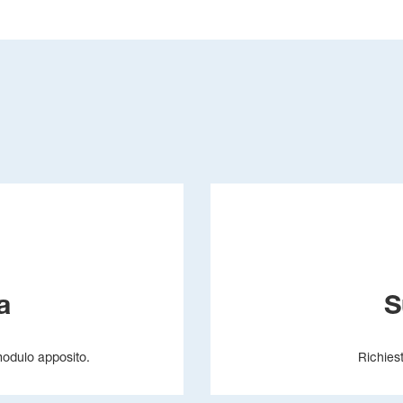
a
S
 modulo apposito.
Richies