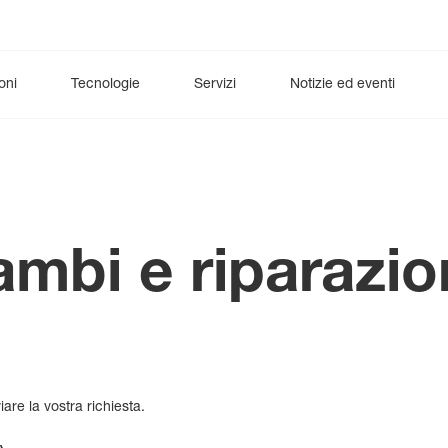
oni
Tecnologie
Servizi
Notizie ed eventi
o
urologia
esCCO
Neuromonitoring (terapia intensiva)
Ventilazione
synECi18
Digital Health
iNIBP
Diagnostica 
Car
Neuromonitoraggio (a lungo termine)
DynaHelix Flow
Reparto
cambi e riparazio
are la vostra richiesta.