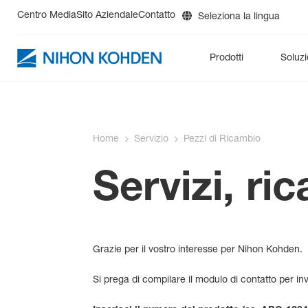
Centro Media
Sito Aziendale
Contatto
Seleziona la lingua
DE
Prodotti
Soluzi
EN
ES
FR
PMS
Terapia intensiva
BluPRO
Rianimazione
cap-ONE
Preospedalier
Ne
IT
RU
Home
Servizio
Pezzi di Ricambio
Diagnostica
DynaScatter Laser +HEM488
Servizi, ri
Grazie per il vostro interesse per Nihon Kohden.
Si prega di compilare il modulo di contatto per invi