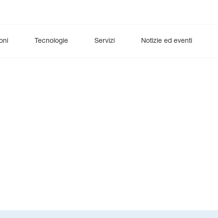
oni
Tecnologie
Servizi
Notizie ed eventi
o
urologia
esCCO
Neuromonitoring (terapia intensiva)
Ventilazione
synECi18
Digital Health
iNIBP
Diagnostica 
Car
Neuromonitoraggio (a lungo termine)
DynaHelix Flow
Reparto