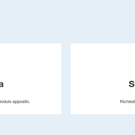
a
S
 modulo apposito.
Richies