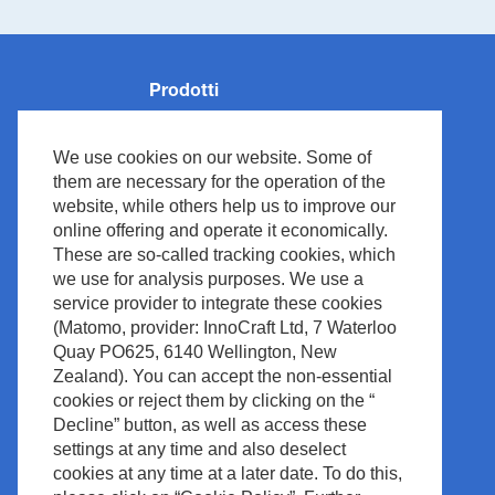
Prodotti
Monitoraggio dei pazienti
We use cookies on our website. Some of
Rianimazione
them are necessary for the operation of the
Neurologia
website, while others help us to improve our
online offering and operate it economically.
Ventilazione
These are so-called tracking cookies, which
Medical IT
we use for analysis purposes. We use a
Cardiologia
service provider to integrate these cookies
(Matomo, provider: InnoCraft Ltd, 7 Waterloo
Diagnostica In Vitro
Quay PO625, 6140 Wellington, New
Accessoires
Zealand). You can accept the non-essential
cookies or reject them by clicking on the “
Decline” button, as well as access these
settings at any time and also deselect
cookies at any time at a later date. To do this,