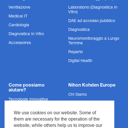
Ventilazione
Laboratorio (Diagnostica In
Vitro)
Medical IT
DAE ad accesso pubblico
Cardiologia
Diagnostica
Diagnostica In Vitro
Neuromonitoraggio a Lungo
Accessoires
Termine
Reparto
Digital Health
Come possiamo
Nihon Kohden Europe
aiutare?
Chi Siamo
Tecnologie Innovative
Politica sulla Privacy
Servizi
We use cookies on our website. Some of
Informazioni Legali
Supporto
them are necessary for the operation of the
Legali & Conformità
website, while others help us to improve our
Notizie ed Eventi