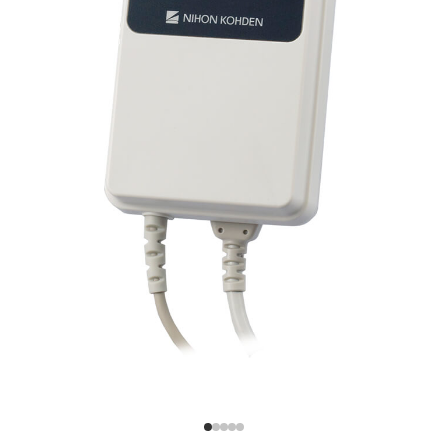
surveillance
neuromusculaire plus sûre
Fonctionnel
Installation rapide.
À utiliser sur le moniteur du patient
Conception de pod simple
avec quatre touches rapides
pour la stimulation
Informations complètes sur le patient:
Mesure: