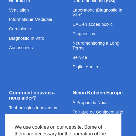
Neurologie
Neuromonitoring (USI)
Ventilation
Laboratoire (Diagnostic In
Vitro)
Informatique Médicale
DAE en accès public
Cardiologie
Diagnostics
Électrodes ECG jetables
Diagnostic In Vitro
Neuromonitoring à Long
Accessoires
Terme
Électrodes jetables fiables et confortables pour la sécurité
des patients
Service
Digital Health
Afficher le produit
Comment pouvons-
Nihon Kohden Europe
nous aider?
À Propos de Nous
Technologies Innovantes
Politique de Confidentialité
Services
Mentions Légales
We use cookies on our website. Some of
Soutien
Informations légales &
them are necessary for the operation of the