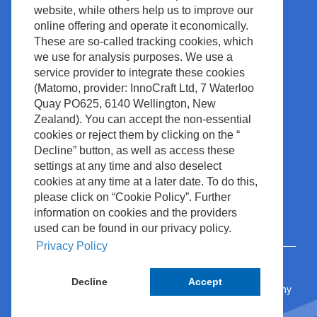
Conformité
Actualités et Événements
website, while others help us to improve our
Droits d’Auteur
Espace documentation
online offering and operate it economically.
These are so-called tracking cookies, which
Politique du Site
Contact
we use for analysis purposes. We use a
Waste Management
service provider to integrate these cookies
(Matomo, provider: InnoCraft Ltd, 7 Waterloo
Quay PO625, 6140 Wellington, New
Zealand). You can accept the non-essential
cookies or reject them by clicking on the “
Decline” button, as well as access these
settings at any time and also deselect
cookies at any time at a later date. To do this,
please click on “Cookie Policy”. Further
information on cookies and the providers
used can be found in our privacy policy.
Privacy Policy
Decline
Accept
© 2024 Nihon Kohden Europe GmbH • Rosbach, Germany
Cookie Policy