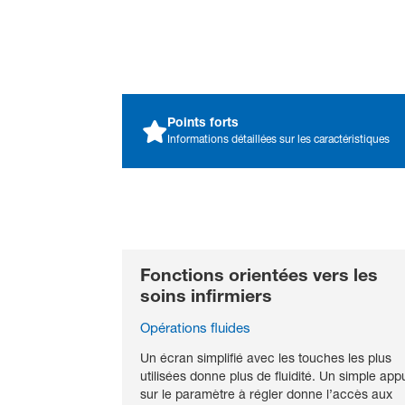
Points forts
Informations détaillées sur les caractéristiques
Brochure Vismo PVM-
SURVEILLANCE DE HAUTE PRÉCISION
4000_English
PDF File
Fonctions orientées vers les
soins infirmiers
Brochure Vismo PVM-
4000_German
Opérations fluides
PDF File
Un écran simplifié avec les touches les plus
TECHNOLOGIES INNOVANTES POUR AUGMENT
utilisées donne plus de fluidité. Un simple app
sur le paramètre à régler donne l’accès aux