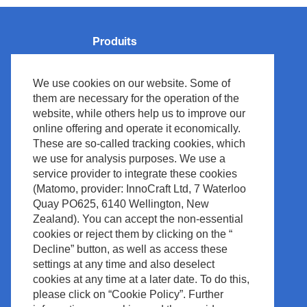
Produits
Surveillance des Patients
We use cookies on our website. Some of
Réanimation
them are necessary for the operation of the
Neurologie
website, while others help us to improve our
online offering and operate it economically.
Ventilation
These are so-called tracking cookies, which
Informatique Médicale
we use for analysis purposes. We use a
Cardiologie
service provider to integrate these cookies
Capteurs SpO₂
(Matomo, provider: InnoCraft Ltd, 7 Waterloo
Diagnostic In Vitro
Quay PO625, 6140 Wellington, New
Accessoires
Nous n’avons pas respecté la norme, nous
Zealand). You can accept the non-essential
l’avons inventée.
cookies or reject them by clicking on the “
Decline” button, as well as access these
Afficher le produit
settings at any time and also deselect
cookies at any time at a later date. To do this,
please click on “Cookie Policy”. Further