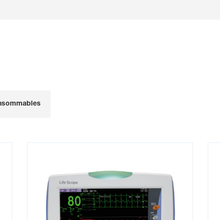
Tutorial Vismo PVM-4000
T
NANTS
Series (with Italian
S
Subtitles)
S
Tutorial Vismo PVM-4000
H
Series (with German
r
Subtitles)
ELS ILLUSTRÉS
onsommables
How to solve the
H
hemodynamic puzzle
p