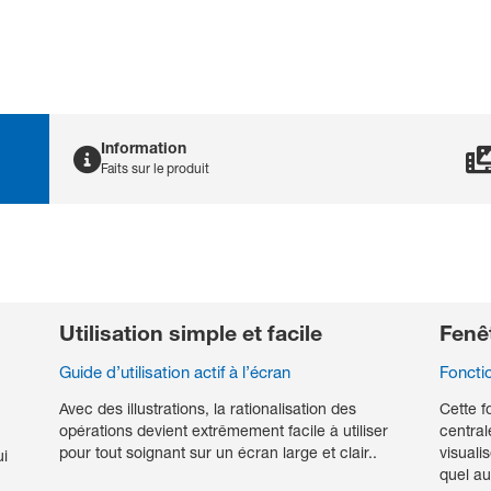
Information
Faits sur le produit
Brochure Vismo PVM-
B
4000_French
4
PDF File
P
Utilisation simple et facile
Fenêt
Brochure Vismo PVM-
B
Guide d’utilisation actif à l’écran
Fonctio
4000_Spanish
4
PDF File
P
Avec des illustrations, la rationalisation des
Cette f
opérations devient extrêmement facile à utiliser
central
ER LA SÉCURITÉ DES PATIENTS
pour tout soignant sur un écran large et clair..
visuali
ui
quel au