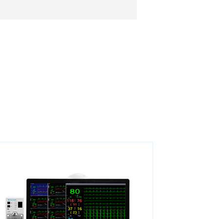
utorial Vismo PVM-4000
eries (with French
ubtitles)
ow to optimize
espiratory monitoring
ow to improve blood
ressure measurement