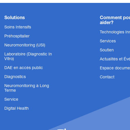
Solutions
Comment pou
aider?
Soins Intensifs
Technologies In
Préhospitalier
Services
Neuromonitoring (USI)
Soutien
Laboratoire (Diagnostic In
Vitro)
Actualités et É
DAE en accès public
Espace documen
Diagnostics
Contact
Capteurs CO₂
Neuromonitoring à Long
Terme
Capteurs CO₂ avancés pour une gestion
respiratoire complète
Service
Digital Health
Afficher le produit