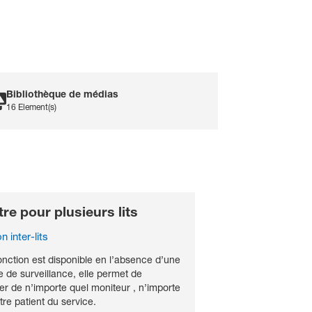
Bibliothèque de médias
16 Element(s)
rochure Vismo PVM-
000_Italian
DF File
re pour plusieurs lits
rochure Vismo PVM-
n inter-lits
000_UK
DF File
onction est disponible en l’absence d’une
e de surveillance, elle permet de
ser de n’importe quel moniteur , n’importe
tre patient du service.