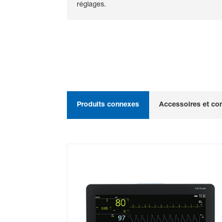
réglages.
Tutorial Vismo PVM-4000
FLUX DE TRAVAIL EFFICACE POUR LES SOIG
Series (with Spanish
Subtitles)
Tutorial Vismo PVM-4000
Series (with English
Subtitles)
INTERFACE FACILE À UTILISER AVEC TUTORI
Produits connexes
Accessoires et c
Pulseoximety - A Nihon
Kohden Innovation Story
Nihon Kohden Medical IT