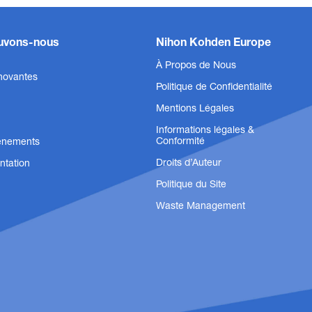
vons-nous
Nihon Kohden Europe
À Propos de Nous
novantes
Politique de Confidentialité
Mentions Légales
Informations légales &
Conformité
vénements
Droits d’Auteur
tation
Politique du Site
Brassards NIBP
Électrode
Waste Management
Précision et confort avec nos brassards NIBP
Électrodes je
pour la sécur
Afficher le produit
Afficher le 