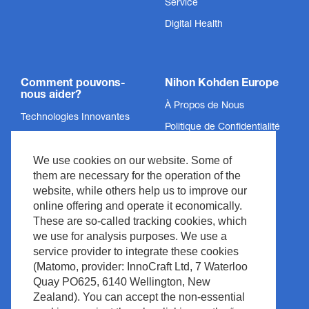
Service
Digital Health
Comment pouvons-
Nihon Kohden Europe
nous aider?
À Propos de Nous
Technologies Innovantes
Politique de Confidentialité
Services
Mentions Légales
We use cookies on our website. Some of
Soutien
Informations légales &
them are necessary for the operation of the
Conformité
Actualités et Événements
website, while others help us to improve our
Droits d’Auteur
Espace documentation
online offering and operate it economically.
These are so-called tracking cookies, which
Politique du Site
Contact
we use for analysis purposes. We use a
Waste Management
service provider to integrate these cookies
(Matomo, provider: InnoCraft Ltd, 7 Waterloo
Quay PO625, 6140 Wellington, New
Zealand). You can accept the non-essential