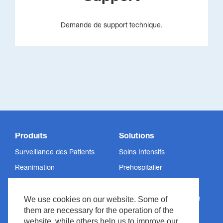
Demande de support technique.
Produits
Solutions
Surveillance des Patients
Soins Intensifs
Réanimation
Préhospitalier
Neurologie
Neuromonitoring (USI)
We use cookies on our website. Some of
Ventilation
Laboratoire (Diagnostic In
Vitro)
them are necessary for the operation of the
Informatique Médicale
website, while others help us to improve our
DAE en accès public