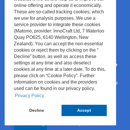
Cardiologie
online offering and operate it economically.
Diagnostics
These are so-called tracking cookies, which
Diagnostic In Vitro
Neuromonitoring à Long
we use for analysis purposes. We use a
Accessoires
Terme
service provider to integrate these cookies
(Matomo, provider: InnoCraft Ltd, 7 Waterloo
Service
Quay PO625, 6140 Wellington, New
Digital Health
Zealand). You can accept the non-essential
cookies or reject them by clicking on the “
Decline” button, as well as access these
settings at any time and also deselect
Comment pouvons-
Nihon Kohden Europe
cookies at any time at a later date. To do this,
nous aider?
À Propos de Nous
please click on “Cookie Policy”. Further
Technologies Innovantes
information on cookies and the providers
Politique de Confidentialité
used can be found in our privacy policy.
Services
Mentions Légales
Privacy Policy
Soutien
Informations légales &
Conformité
Actualités et Événements
Decline
Accept
Droits d’Auteur
Espace documentation
Cookie Policy
Politique du Site
Contact