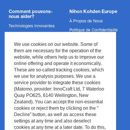
Comment pouvons-
Nihon Kohden Europe
nous aider?
À Propos de Nous
Technologies Innovantes
Politique de Confidentialité
Services
Mentions Légales
We use cookies on our website. Some of
Soutien
Informations légales &
them are necessary for the operation of the
Conformité
Actualités et Événements
website, while others help us to improve our
Droits d’Auteur
Espace documentation
online offering and operate it economically.
These are so-called tracking cookies, which
Politique du Site
Contact
we use for analysis purposes. We use a
Waste Management
service provider to integrate these cookies
(Matomo, provider: InnoCraft Ltd, 7 Waterloo
Quay PO625, 6140 Wellington, New
Zealand). You can accept the non-essential
cookies or reject them by clicking on the “
Decline” button, as well as access these
settings at any time and also deselect
cookies at any time at a later date. To do this,