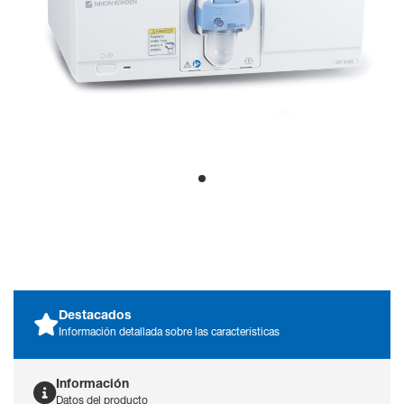
Monitorización de la
PDF File
anestesia en adultos y
neonatos
Brochure Multi gas Unit GF-300_UK
PDF File
Operación de pantalla táctil fácil de
usar
Todos los controles e información aparecen en el
monitor
Life Scope VS, Life Scope
G5 y Life Scope G7 ofrecen
la opción de un módulo de
gases
Destacados
Información detallada sobre las características
Información
Datos del producto