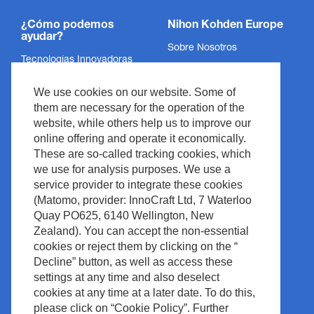
¿Cómo podemos
Nihon Kohden Europe
ayudar?
Sobre Nosotros
Tecnologías Innovadoras
Política de Privacidad
Servicios
We use cookies on our website. Some of
Aviso Legal
Soporte
them are necessary for the operation of the
Legal y Cumplimiento
website, while others help us to improve our
Noticias y Eventos
Derechos de Autor
online offering and operate it economically.
Descargas
These are so-called tracking cookies, which
Política del Sitio
we use for analysis purposes. We use a
Contacto
Waste Management
service provider to integrate these cookies
(Matomo, provider: InnoCraft Ltd, 7 Waterloo
Quay PO625, 6140 Wellington, New
Zealand). You can accept the non-essential
cookies or reject them by clicking on the “
Decline” button, as well as access these
settings at any time and also deselect
cookies at any time at a later date. To do this,
please click on “Cookie Policy”. Further