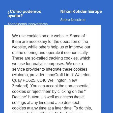
¿Cómo podemos
Nihon Kohden Europe
ayudar?
Sobre Nosotros
Tecnologías Innovadoras
Política de Privacidad
Servicios
We use cookies on our website. Some of
Aviso Legal
Soporte
them are necessary for the operation of the
Legal y Cumplimiento
website, while others help us to improve our
Noticias y Eventos
Derechos de Autor
online offering and operate it economically.
Descargas
These are so-called tracking cookies, which
Política del Sitio
we use for analysis purposes. We use a
Contacto
Waste Management
service provider to integrate these cookies
(Matomo, provider: InnoCraft Ltd, 7 Waterloo
Quay PO625, 6140 Wellington, New
Zealand). You can accept the non-essential
cookies or reject them by clicking on the “
Decline” button, as well as access these
settings at any time and also deselect
cookies at any time at a later date. To do this,