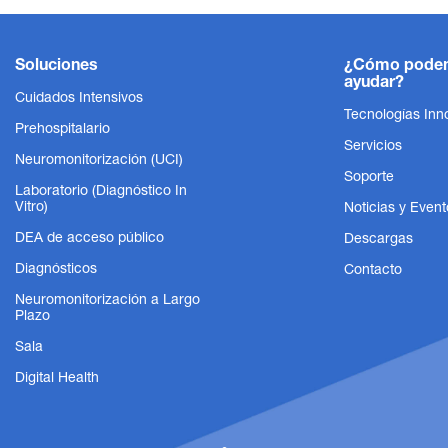
Soluciones
¿Cómo pode
ayudar?
Cuidados Intensivos
Tecnologías Inn
Prehospitalario
Servicios
Neuromonitorización (UCI)
Soporte
Laboratorio (Diagnóstico In
Vitro)
Noticias y Event
DEA de acceso público
Descargas
Diagnósticos
Contacto
Sensores de CO₂
Neuromonitorización a Largo
Plazo
.
Sensores de CO₂ avanzados para una
gestión respiratoria integral
Sala
Digital Health
Mostrar producto