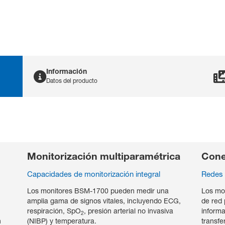
Información
Datos del producto
Brochure Life Scope
B
PT_German
P
PDF File
P
Monitorización multiparamétrica
Cone
Brochure Life Scope
B
Capacidades de monitorización integral
Redes 
PT_Spanish
P
PDF File
P
Los monitores BSM-1700 pueden medir una
Los mo
amplia gama de signos vitales, incluyendo ECG,
de red 
DO DEL PACIENTE
Brochure Transport
B
respiración, SpO
, presión arterial no invasiva
informa
2
Concept_German
C
n
(NIBP) y temperatura.
transfe