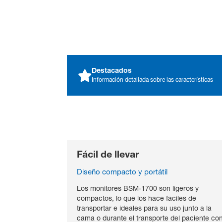
Destacados
Información detallada sobre las características
Brochure Life Scope
PT_English
MONITOREO AVANZADO DE PACIENTES
PDF File
Fácil de llevar
Brochure Life Scope
Diseño compacto y portátil
PT_Italian
PDF File
Los monitores BSM-1700 son ligeros y
compactos, lo que los hace fáciles de
SOLUCIONES INNOVADORAS PARA EL CUIDA
Brochure Transport
transportar e ideales para su uso junto a la
Concept_English
cama o durante el transporte del paciente co