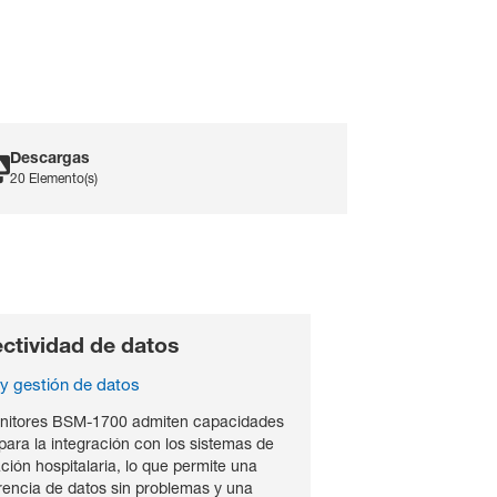
Descargas
20 Elemento(s)
rochure Life Scope
T_French
DF File
ctividad de datos
rochure Life Scope
y gestión de datos
T_UK
DF File
nitores BSM-1700 admiten capacidades
para la integración con los sistemas de
rochure Transport
ción hospitalaria, lo que permite una
oncept_French
rencia de datos sin problemas y una