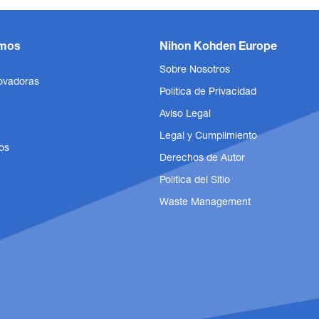
mos
Nihon Kohden Europe
Sobre Nosotros
ovadoras
Política de Privacidad
Aviso Legal
Legal y Cumplimiento
os
Derechos de Autor
Política del Sitio
Manguitos NIBP
Electrodo
Waste Management
Precisión y comodidad con nuestros
Electrodos d
manguitos NIBP
para la segu
Mostrar producto
Mostrar pr