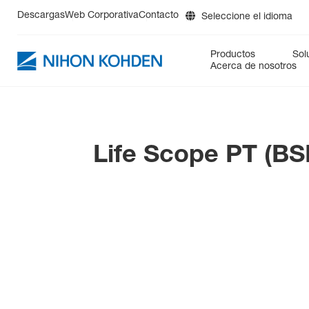
Descargas
Web Corporativa
Contacto
Seleccione el idioma
DE
Productos
Sol
EN
Acerca de nosotros
ES
FR
PM
Cuidados Críticos
BluPRO
Reanimación
cap-ONE
Prehospital
Neu
IT
RU
Diagnósticos
DynaScatter Laser +HEM488
Life Scope PT (BS