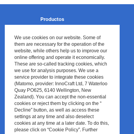
Productos
Monitorización de Pacientes
We use cookies on our website. Some of
Reanimación
them are necessary for the operation of the
Neurología
website, while others help us to improve our
online offering and operate it economically.
Ventilación
These are so-called tracking cookies, which
Medical IT
we use for analysis purposes. We use a
Cardiología
service provider to integrate these cookies
Sensores de SpO₂
(Matomo, provider: InnoCraft Ltd, 7 Waterloo
Diagnóstico in vitro
Quay PO625, 6140 Wellington, New
Accesorios
No cumplimos con el estándar, lo inventamos
Zealand). You can accept the non-essential
cookies or reject them by clicking on the “
Mostrar producto
Decline” button, as well as access these
settings at any time and also deselect
cookies at any time at a later date. To do this,
please click on “Cookie Policy”. Further