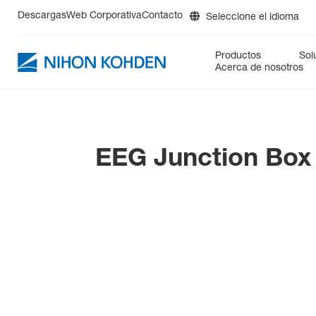
Descargas
Web Corporativa
Contacto
Seleccione el idioma
DE
Productos
Sol
EN
Acerca de nosotros
ES
FR
PM
Cuidados Críticos
BluPRO
Reanimación
cap-ONE
Prehospital
Neu
IT
RU
Diagnósticos
DynaScatter Laser +HEM488
EEG Junction Box 