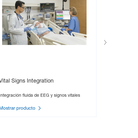
Vital Signs Integration
Digital Vi
Integración fluida de EEG y signos vitales
Cámaras PT
Mostrar producto
Mostrar pr