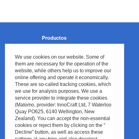
Productos
Monitorización de Pacientes
We use cookies on our website. Some of
Reanimación
them are necessary for the operation of the
Neurología
website, while others help us to improve our
online offering and operate it economically.
Ventilación
These are so-called tracking cookies, which
Medical IT
we use for analysis purposes. We use a
Cardiología
service provider to integrate these cookies
(Matomo, provider: InnoCraft Ltd, 7 Waterloo
Diagnóstico in vitro
Quay PO625, 6140 Wellington, New
Accesorios
Zealand). You can accept the non-essential
cookies or reject them by clicking on the “
Decline” button, as well as access these
settings at any time and also deselect