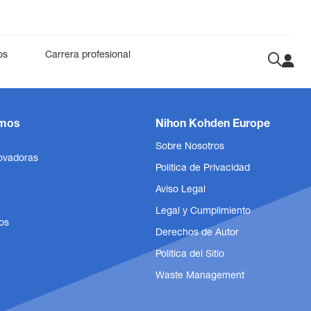
os
Carrera profesional
n vitro
ología
PWTT
IVD
Acceso público a DEA
Gentle Lung®
Accesorios
mos
Nihon Kohden Europe
CiRHEX
Digital Health
Sobre Nosotros
ovadoras
Política de Privacidad
Aviso Legal
Legal y Cumplimiento
os
Derechos de Autor
Política del Sitio
Waste Management