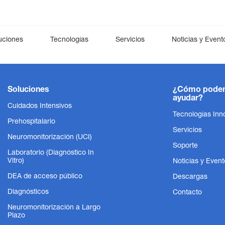
uciones
Tecnologías
Servicios
Noticias y Event
ario
rología
esCCO
Neuromonitorización (UCI)
Ventilación
synECi18
Digital Health
iNIBP
Diagnóstico i
Cardi
Soluciones
¿Cómo pode
ayudar?
Neuromonitorización (a largo plazo)
DynaHelix Flow
Sala
Cuidados Intensivos
Tecnologías Inn
Prehospitalario
Servicios
Neuromonitorización (UCI)
Soporte
Laboratorio (Diagnóstico In
Vitro)
Noticias y Event
DEA de acceso público
Descargas
Diagnósticos
Contacto
Neuromonitorización a Largo
Plazo