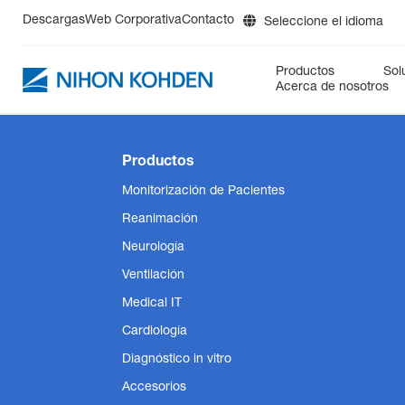
Descargas
Web Corporativa
Contacto
Seleccione el idioma
DE
Productos
Sol
EN
Acerca de nosotros
ES
FR
PM
Cuidados Críticos
BluPRO
Reanimación
cap-ONE
Prehospital
Neu
IT
Productos
RU
Diagnósticos
DynaScatter Laser +HEM488
Monitorización de Pacientes
Reanimación
Neurología
Ventilación
Medical IT
Cardiología
Diagnóstico in vitro
Accesorios