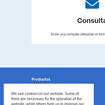
Consult
Envíe una consulta utilizando el for
Productos
Monitorización de Pacientes
We use cookies on our website. Some of
Reanimación
them are necessary for the operation of the
Neurología
website, while others help us to improve our