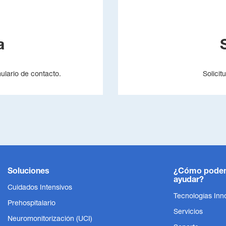
a
mulario de contacto.
Solicit
Soluciones
¿Cómo pode
ayudar?
Cuidados Intensivos
Tecnologías Inn
Prehospitalario
Servicios
Neuromonitorización (UCI)