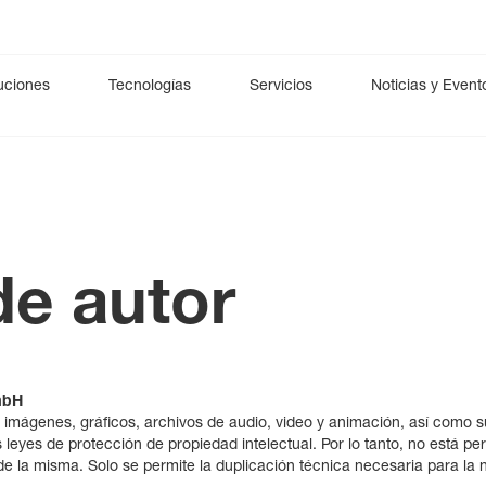
uciones
Tecnologías
Servicios
Noticias y Event
ario
rología
esCCO
Neuromonitorización (UCI)
Ventilación
synECi18
Digital Health
iNIBP
Diagnóstico i
Cardi
Neuromonitorización (a largo plazo)
DynaHelix Flow
Sala
e autor
mbH
 imágenes, gráficos, archivos de audio, video y animación, así como su
eyes de protección de propiedad intelectual. Por lo tanto, no está perm
 de la misma. Solo se permite la duplicación técnica necesaria para l