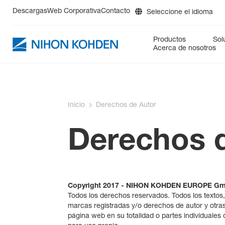
Descargas
Web Corporativa
Contacto
Seleccione el idioma
DE
Productos
Sol
EN
Acerca de nosotros
ES
FR
PM
Cuidados Críticos
BluPRO
Reanimación
cap-ONE
Prehospital
Neu
IT
RU
Diagnósticos
DynaScatter Laser +HEM488
Inicio
Derechos de Autor
Derechos d
Copyright 2017 - NIHON KOHDEN EUROPE G
Todos los derechos reservados. Todos los textos,
marcas registradas y/o derechos de autor y otras l
página web en su totalidad o partes individuales