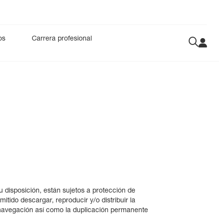
os
Carrera profesional
n vitro
ología
PWTT
IVD
Acceso público a DEA
Gentle Lung®
Accesorios
CiRHEX
Digital Health
 disposición, están sujetos a protección de
itido descargar, reproducir y/o distribuir la
a navegación así como la duplicación permanente