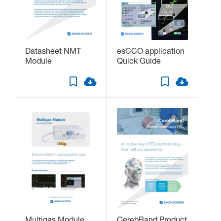
Datasheet NMT
esCCO application
Module
Quick Guide
Multigas Module
CerebBand Product