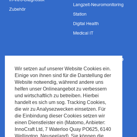
In-vitro-Diagnostik
Langzeit-Neuromonitoring
Zubehör
Station
Digital Health
Medical IT
Wie können wir helfen?
Nihon Kohden Europe
Wir setzen auf unserer Website Cookies ein.
Innovative Technologien
Über uns
Einige von ihnen sind für die Darstellung der
Dienstleistungen
Datenschutzrichtlinie
Website notwendig, während andere uns
helfen unser Onlineangebot zu verbessern
Support
Impressum
und wirtschaftlich zu betreiben. Hierbei
Nachrichten &
Recht & Compliance
handelt es sich um sog. Tracking Cookies,
Veranstaltungen
Urheberrecht
die wir zu Analysezwecken einsetzen. Für
Medienzentrum
die Einbindung dieser Cookies setzen wir
Seitenrichtlinie
Kontakt
einen Dienstleister ein (Matomo, Anbieter:
Abfallmanagement
InnoCraft Ltd, 7 Waterloo Quay PO625, 6140
Wellington, Neuseeland). Sie können die