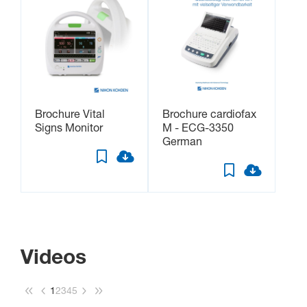
Brochure Vital
Brochure cardiofax
Signs Monitor
M - ECG-3350
German
Videos
1
2
3
4
5