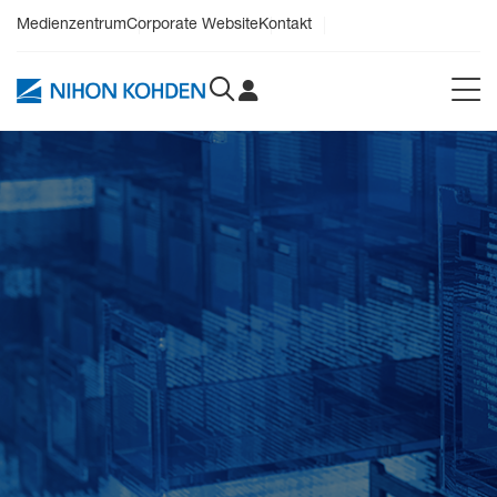
Medienzentrum
Corporate Website
Kontakt
PDF
Video
Kardiologie
Neurologie
Reanimation
Patientenüberwachung
Beatmung
In-vitro-Diagnostik
Digital Health
Zubehör & Verbrauchsmaterialien